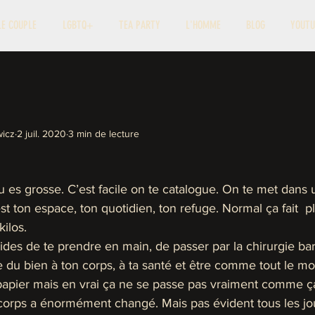
LE COUPLE
LGBTQ+
TEA PARTY
L'HOMME
BLOG
YOUTU
icz
2 juil. 2020
3 min de lecture
 es grosse. C’est facile on te catalogue. On te met dans u
est ton espace, ton quotidien, ton refuge. Normal ça fait  p
ilos. 
cides de te prendre en main, de passer par la chirurgie bar
ire du bien à ton corps, à ta santé et être comme tout le m
papier mais en vrai ça ne se passe pas vraiment comme ça.
corps a énormément changé. Mais pas évident tous les jou