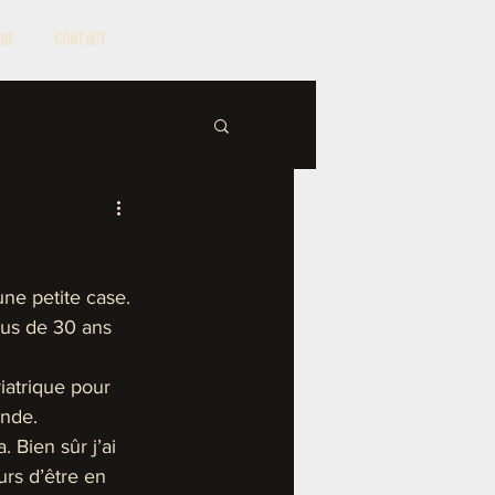
BE
CONTACT
ne petite case. 
lus de 30 ans 
iatrique pour 
onde.
 Bien sûr j’ai 
rs d’être en 