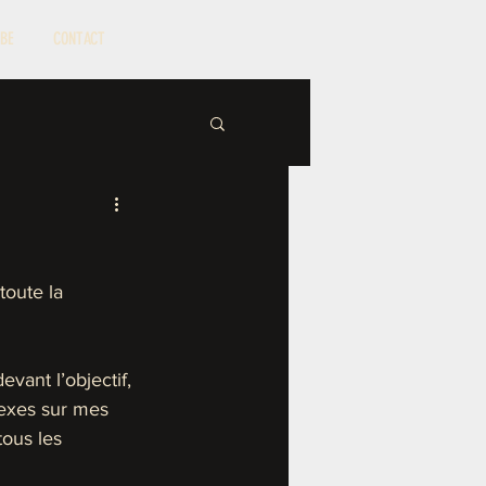
BE
CONTACT
toute la 
vant l’objectif, 
lexes sur mes 
tous les 