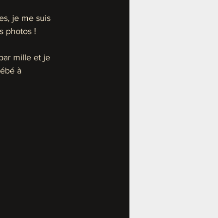
es, je me suis 
s photos ! 
r mille et je 
ébé à 