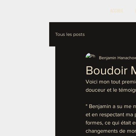
ACCUEIL
Tous les posts
Benjamin Hanachow
Boudoir 
Voici mon tout premie
douceur et le témoi
" Benjamin a su me me
et en respectant ma 
formes, ce qui était 
changements de mon