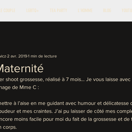
LE COUPLE
LGBTQ+
TEA PARTY
L'HOMME
BLOG
YOUTU
icz
2 avr. 2019
1 min de lecture
Maternité
r shoot grossesse, réalisé à 7 mois... Je vous laisse avec 
gnage de Mme C :
ttre à l’aise en me guidant avec humour et délicatesse de
pudeur et mes craintes. J’ai pu laisser de côté mes comp
encore moins facile pour moi du fait de la grossesse et de 
 corps. 