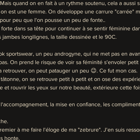
Mais quand on en fait à un rythme soutenu, cela a aussi s
on est une femme. On développe une carrure "carrée" moi
 pour peu que l'on pousse un peu de fonte..
t forte dans sa tête pour continuer à se sentir féminine da
 jambes longilignes, la taille dessinée et le 90C.
ook sportswear, un peu androgyne, qui ne met pas en avant
pas. On prend le risque de voir sa féminité s'envoler petit à
a retrouver, on peut patauger un peu 😉. Ce fut mon cas.
tâtonne, on se retrouve petit à petit et on ose des expér
 et rouvrir les yeux sur notre beauté, extérieure cette foi
l'accompagnement, la mise en confiance, les compliments
he. 
remier à me faire l'éloge de ma "zebrure". J'en suis ressort
is honte. 