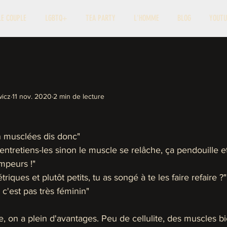
LE COUPLE
LGBTQ+
TEA PARTY
L'HOMME
BLOG
YOUTU
icz
11 nov. 2020
2 min de lecture
n musclées dis donc"
, entretiens-les sinon le muscle se relâche, ça pendouille 
mpeurs !" 
riques et plutôt petits, tu as songé à te les faire refaire ?"
, c'est pas très féminin" 
, on a plein d'avantages. Peu de cellulite, des muscles bi