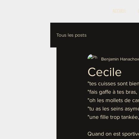
ACCUEIL
Tous les posts
Benjamin Hanachow
Cecile
"tes cuisses sont bie
"fais gaffe à tes bras
"oh les mollets de ca
"tu as les seins asymét
"une fille trop tankée
Quand on est sportive