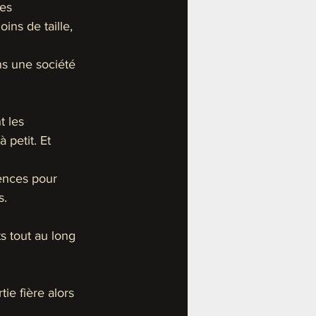
es 
ns de taille, 
ns une société 
 les 
 petit. Et 
iences pour 
s. 
 tout au long 
ie fière alors 