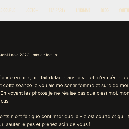
LE COUPLE
LGBTQ+
TEA PARTY
L'HOMME
BLOG
YOUTU
icz
11 nov. 2020
1 min de lecture
nce en moi, me fait défaut dans la vie et m’empêche de
nt cette séance je voulais me sentir femme et sure de mo
 En voyant les photos je ne réalise pas que c’est moi, mon
 cas.
s n’ont fait que confirmer que la vie est courte et qu’il f
sir, sauter le pas et prenez soin de vous ! 