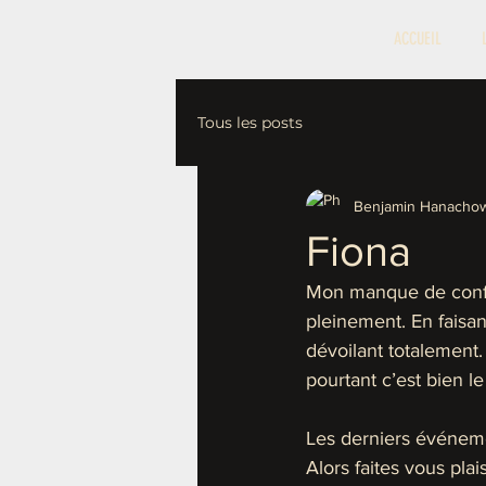
ACCUEIL
Tous les posts
Benjamin Hanachow
Fiona
Mon manque de confia
pleinement. En faisa
dévoilant totalement.
pourtant c’est bien le
Les derniers événement
Alors faites vous plai