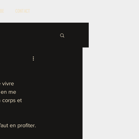
BE
CONTACT
 vivre 
i en me 
 corps et 
aut en profiter. 