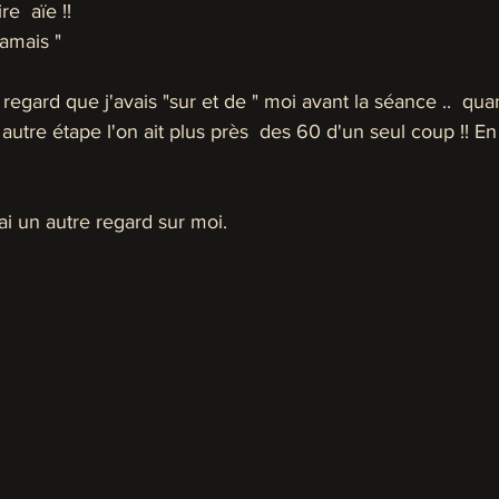
e  aïe !! 
amais "
e regard que j'avais "sur et de " moi avant la séance ..  q
utre étape l'on ait plus près  des 60 d'un seul coup !! En 
ai un autre regard sur moi.