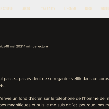
LE COUPLE
LGBTQ+
TEA PARTY
L'HOMME
BLOG
YOUTU
icz
18 mai 2021
1 min de lecture
..
i passe... pas évident de se regarder veillir dans ce corps
...
l'envie un fond d'écran sur le téléphone de l'homme de  
 magnifiques et puis je me suis dit "et  pourquoi pas moi