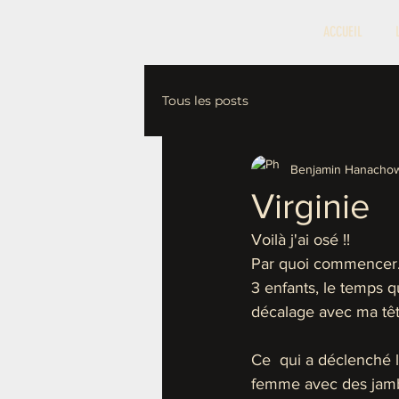
ACCUEIL
Tous les posts
Benjamin Hanachow
Virginie
Voilà j'ai osé !! 
Par quoi commencer.
3 enfants, le temps qu
décalage avec ma tête
Ce  qui a déclenché 
femme avec des jambes